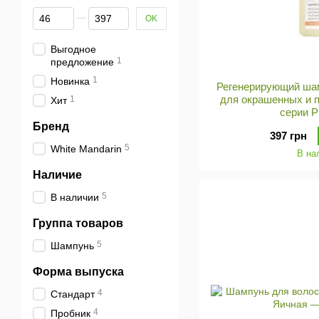
От Цена, грн
До Цена, грн
OK
Выгодное
1
предложение
1
Новинка
Регенерирующий шам
для окрашенных и 
1
Хит
серии P
Бренд
397 грн
5
White Mandarin
В на
Наличие
5
В наличии
Группа товаров
5
Шампунь
Форма выпуска
4
Стандарт
4
Пробник