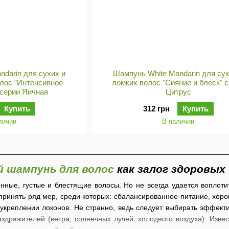
ndarin для сухих и
Шампунь White Mandarin для сух
лос "Интенсивное
ломких волос "Сияние и блеск" 
 серии Яичная
Цитрус
Купить
312 грн
Купить
личии
В наличии
 шампунь для волос
как залог здоровых
нные, густые и блестящие волосы. Но не всегда удается воплоти
ринять ряд мер, среди которых: сбалансированное питание, хоро
 укреплении локонов. Не странно, ведь следует выбирать эффекти
здражителей (ветра, солнечных лучей, холодного воздуха). Извес