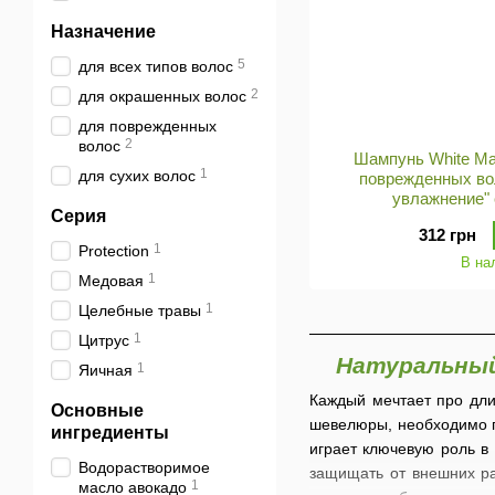
Назначение
5
для всех типов волос
2
для окрашенных волос
для поврежденных
2
волос
Шампунь White Ma
1
для сухих волос
поврежденных во
увлажнение"
Серия
312 грн
1
Protection
В на
1
Медовая
1
Целебные травы
1
Цитрус
Натуральный
1
Яичная
Каждый мечтает про дли
Основные
шевелюры, необходимо п
ингредиенты
играет ключевую роль в
Водорастворимое
защищать от внешних ра
1
масло авокадо