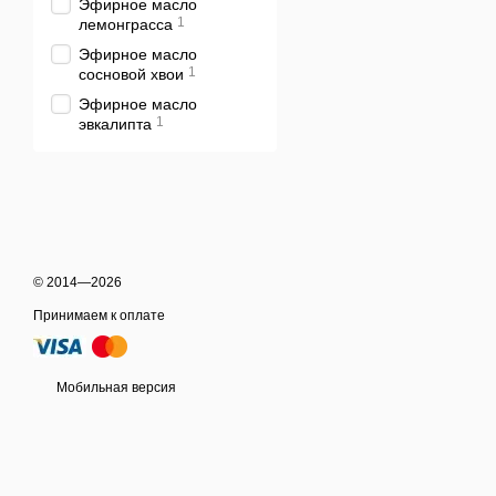
Эфирное масло
можете заказать:
1
лемонграсса
Эфирное масло
Шампунь White Mand
1
сосновой хвои
Регенерирующий ша
Эфирное масло
1
Шампунь White Mand
эвкалипта
Ухоженные волосы прида
нашего здоров’я. Поэто
волосам – подбирайте д
Купить шампу
© 2014—2026
Для того чтобы купить ш
Принимаем к оплате
все необходимые строк
соответствующем блоке с
Мобильная версия
покупателям EcoLover Cl