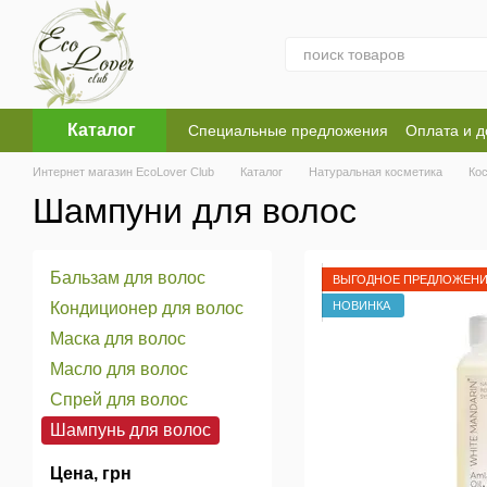
Перейти к основному контенту
Каталог
Специальные предложения
Оплата и д
Оферта
Пользовательское соглашен
Интернет магазин EcoLover Club
Каталог
Натуральная косметика
Ко
Шампуни для волос
Бальзам для волос
ВЫГОДНОЕ ПРЕДЛОЖЕН
НОВИНКА
Кондиционер для волос
Маска для волос
Масло для волос
Спрей для волос
Шампунь для волос
Цена, грн