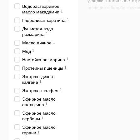
укладки, стабильное ок
Водорастворимое
решение в борьбе с сухо
1
масло макадамии
Шампуни для волос с эк
1
Гидролизат кератина
освежают и оживляют пря
Душистая вода
любом случае при подбо
1
розмарина
профессиональные 
1
Масло яичное
чем шампунь мягче,
1
Мёд
натуральный шамп
1
Настойка розмарина
1
Протеины пшеницы
учитывайте состав
Экстракт дикого
Если вы находитесь в п
1
калгана
шампуни с экологически 
1
Экстракт шалфея
Эфирное масло
1
апельсина
Шампуни для 
Эфирное масло
Хорошие шампуни обеспе
1
вербены
ваши локоны стали сухи
Эфирное масло
Синтетические компонен
1
герани
В нашем интернет-магаз