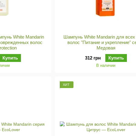
пунь White Mandarin
Шампунь White Mandarin для всех
поврежденных волос
волос "Питание и укрепление" с
rotection
Медовая
Купить
312 грн
Купить
личии
В наличии
ХИТ