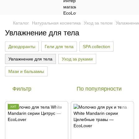
Каталог
Натуральная косметика
Уход за телом
Увлажнение
Увлажнение для тела
Дезодоранты
Гели для тела
SPA collection
Увлажнение для тела
Уход за руками
Мази и бальзамы
Фильтр
По популярности
ХИТ