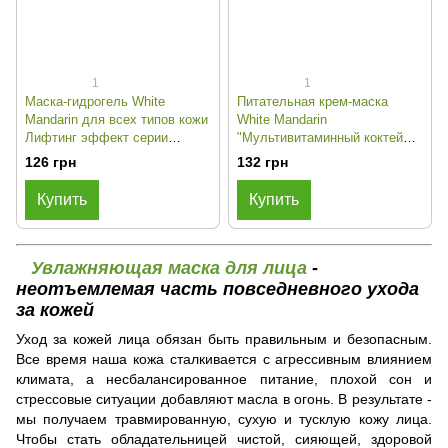
1
1
Маска-гидрогель White
Питательная крем-маска
Mandarin для всех типов кожи
White Mandarin
Лифтинг эффект серии
"Мультивитаминный коктейль"
Морские водоросли
для всех типов кожи серии
126 грн
132 грн
Пророщенные зерна
Купить
Купить
Увлажняющая маска для лица
-
неотъемлемая часть повседневного ухода
за кожей
Уход за кожей лица обязан быть правильным и безопасным.
Все время наша кожа сталкивается с агрессивным влиянием
климата, а несбалансированное питание, плохой сон и
стрессовые ситуации добавляют масла в огонь. В результате -
мы получаем травмированную, сухую и тусклую кожу лица.
Чтобы стать обладательницей чистой, сияющей, здоровой