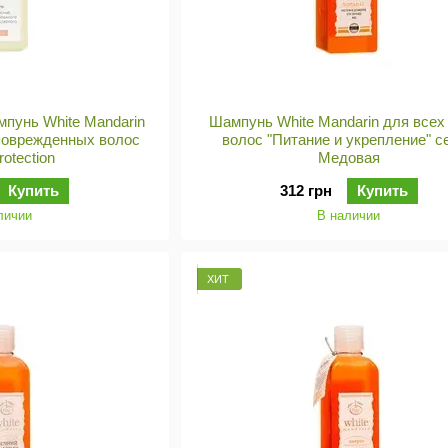
пунь White Mandarin
Шампунь White Mandarin для всех
поврежденных волос
волос "Питание и укрепление" с
rotection
Медовая
Купить
312 грн
Купить
личии
В наличии
ХИТ