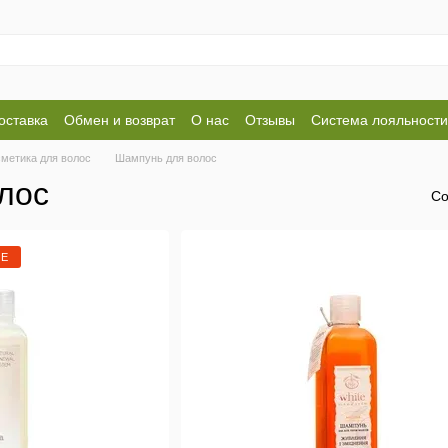
оставка
Обмен и возврат
О нас
Отзывы
Система лояльности
ие
сметика для волос
Шампунь для волос
лос
Со
ИЕ