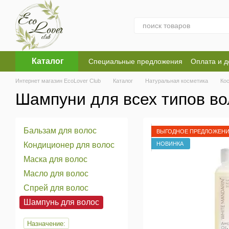
Перейти к основному контенту
Каталог
Специальные предложения
Оплата и д
Оферта
Пользовательское соглашен
Интернет магазин EcoLover Club
Каталог
Натуральная косметика
Ко
Шампуни для всех типов во
Бальзам для волос
ВЫГОДНОЕ ПРЕДЛОЖЕН
НОВИНКА
Кондиционер для волос
Маска для волос
Масло для волос
Спрей для волос
Шампунь для волос
Назначение: