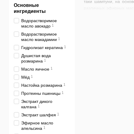
таки шампуни, на основ
Основные
различных эфирных масе
ингредиенты
следующего мытья.
Водорастворимое
Сегодня эко-шампуни п
1
масло авокадо
главного преимущества (
Водорастворимое
1
придает прядям ес
масло макадамии
1
Гидролизат кератина
поддерживает кисл
Душистая вода
укрепляет волося
1
розмарина
восстанавливает с
1
Масло яичное
снимает зуд и покр
1
Мёд
устраняет перхот
1
Настойка розмарина
1
Протеины пшеницы
питает пряди нео
Экстракт дикого
увлажняет волосы.
1
калгана
Существуют различные в
1
Экстракт шалфея
Интернет-магазин Еколов
Эфирное масло
1
апельсина