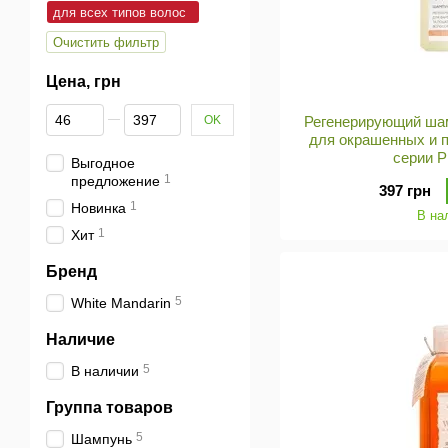
для всех типов волос
Очистить фильтр
Цена, грн
От Цена, грн
До Цена, грн
OK
Регенерирующий шам
для окрашенных и 
серии P
Выгодное
1
предложение
397 грн
1
Новинка
В на
1
Хит
Бренд
5
White Mandarin
Наличие
5
В наличии
Группа товаров
5
Шампунь