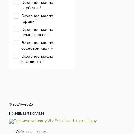
Эфирное масло
Шампуни для 
1
вербены
Часто бывает очень сло
Эфирное масло
1
обойтись без помощи эк
герани
рекомендуем обратить 
Эфирное масло
независимости от состоя
1
лемонграсса
в пользу здоровых воло
Эфирное масло
заботятся о себе и об эк
1
сосновой хвои
Эфирное масло
В каталоге нашего интер
1
эвкалипта
Шампуни для всех т
Шампуни для всех 
Крепкие, сияющие и нап
Заказать шамп
© 2014—2026
Уход за волосами обяза
Принимаем к оплате
стать обладательницей к
можно в нашем онлайн
Мобильная версия
дополнительным вопроса