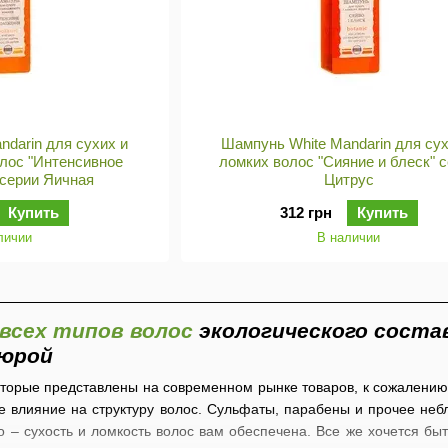
ndarin для сухих и
Шампунь White Mandarin для сух
лос "Интенсивное
ломких волос "Сияние и блеск" 
 серии Яичная
Цитрус
Купить
312 грн
Купить
личии
В наличии
всех типов волос
экологического состав
люрой
орые представлены на современном рынке товаров, к сожалению, 
 влияние на структуру волос. Сульфаты, парабены и прочее небла
го – сухость и ломкость волос вам обеспечена. Все же хочется бы