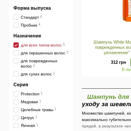
Форма выпуска
4
Стандарт
4
Пробник
Назначение
Шампунь White Ma
5
для всех типов волос
поврежденных во
увлажнение"
2
для окрашенных волос
для поврежденных
312 грн
2
волос
В на
1
для сухих волос
Серия
1
Protection
Шампунь для 
1
Медовая
уходу за шеве
1
Целебные травы
Множество шампуней, кот
1
Цитрус
максимально губительное
1
Яичная
прядей, в результате че