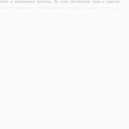
ают и увлажняют волосы. За счет экстрактов трав и цветов,
оконам свежесть и обволакивает защитным шаром вплоть до
пешно используются в домашнем уходе за волосами. Помимо
ных характеристик:
 ломкости локонов;
е средство для прядей следует с учетом своего типа волос.
ства и по доступной цене!