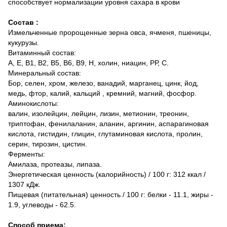
способствует нормализации уровня сахара в крови
Состав :
Измельченные пророщенные зерна овса, ячменя, пшеницы,
кукурузы.
Витаминный состав:
А, Е, В1, В2, В5, В6, В9, Н, холин, ниацин, РР, С.
Минеральный состав:
Бор, селен, хром, железо, ванадий, марганец, цинк, йод,
медь, фтор, калий, кальций , кремний, магний, фосфор.
Аминокислоты:
валин, изолейцин, лейцин, лизин, метионин, треонин,
триптофан, фенилаланин, аланин, аргинин, аспарагиновая
кислота, гистидин, глицин, глутаминовая кислота, пролин,
серин, тирозин, цистин.
Ферменты:
Амилаза, протеазы, липаза.
Энергетическая ценность (калорийность) / 100 г: 312 ккал /
1307 кДж.
Пищевая (питательная) ценность / 100 г: белки - 11.1, жиры -
1.9, углеводы - 62.5.
Способ приема: