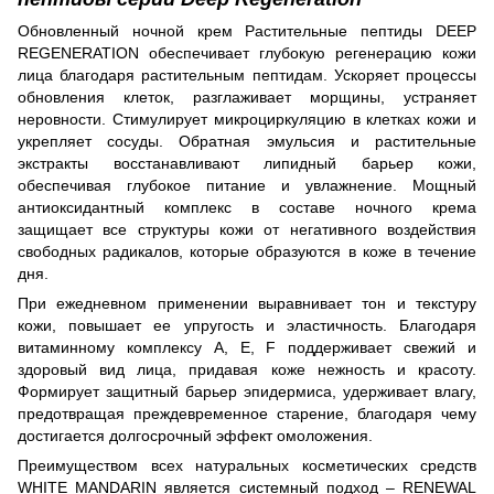
Обновленный ночной крем Растительные пептиды DEEP
REGENERATION обеспечивает глубокую регенерацию кожи
лица благодаря растительным пептидам. Ускоряет процессы
обновления клеток, разглаживает морщины, устраняет
неровности. Стимулирует микроциркуляцию в клетках кожи и
укрепляет сосуды. Обратная эмульсия и растительные
экстракты восстанавливают липидный барьер кожи,
обеспечивая глубокое питание и увлажнение. Мощный
антиоксидантный комплекс в составе ночного крема
защищает все структуры кожи от негативного воздействия
свободных радикалов, которые образуются в коже в течение
дня.
При ежедневном применении выравнивает тон и текстуру
кожи, повышает ее упругость и эластичность. Благодаря
витаминному комплексу А, Е, F поддерживает свежий и
здоровый вид лица, придавая коже нежность и красоту.
Формирует защитный барьер эпидермиса, удерживает влагу,
предотвращая преждевременное старение, благодаря чему
достигается долгосрочный эффект омоложения.
Преимуществом всех натуральных косметических средств
WHITE MANDARIN является системный подход – RENEWAL