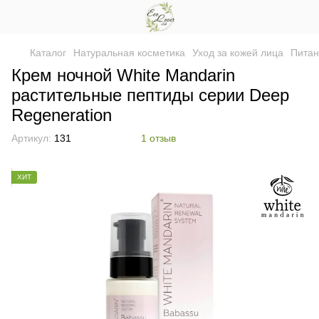
Каталог
Натуральная косметика
Уход за кожей лица
Питан
Крем ночной White Mandarin
растительные пептиды серии Deep
Regeneration
Артикул:
131
1 отзыв
ХИТ