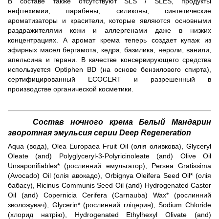
В составе также отсутствуют SLS / SLES, продукты
нефтехимии, парабены, силиконы, синтетические
ароматизаторы и красители, которые являются основными
раздражителями кожи и аллергенами даже в низких
концентрациях. А аромат крема теперь создает купаж из
эфирных масел бергамота, кедра, базилика, нероли, ванили,
апельсина и герани. В качестве консервирующего средства
используется Optiphen BD (на основе бензилового спирта),
сертифицированный ECOCERT и разрешенный в
производстве органической косметики.
Состав ночного крема Белый Мандарин
зворотная эмульсия серии Deep Regeneration
Aqua (вода), Olea Europaea Fruit Oil (олія оливкова), Glyceryl
Oleate (and) Polyglyceryl-3-Polyricinoleate (and) Olive Oil
Unsaponifiables* (рослинний емульгатор), Persea Gratissima
(Avocado) Oil (олія авокадо), Orbignya Oleifera Seed Oil* (олія
бабасу), Ricinus Communis Seed Oil (апd) Hydrogenated Castor
Oil (апd) Copernicia Cerifera (Carnauba) Wax* (рослинний
зволожувач), Glycerin* (рослинний гліцерин), Sodium Chloride
(хлорид натрію), Hydrogenated Ethylhexyl Olivate (and)