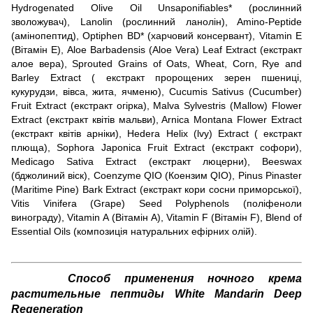
Hydrogenated Olive Oil Unsaponifiables* (рослинний
зволожувач), Lanolin (рослинний ланолін), Amino-Peptide
(амінопептид), Optiphen BD* (харчовий консервант), Vitamin Е
(Вітамін Е), Aloe Barbadensis (Aloe Vera) Leaf Extract (екстракт
алое вера), Sprouted Grains of Oats, Wheat, Согn, Rye апd
Barley Extract ( екстракт пророщених зерен пшениці,
кукурудзи, вівса, жита, ячменю), Cucumis Sativus (Cucumber)
Fruit Extract (екстракт огірка), Malva Sylvestris (Mallow) Flower
Extract (екстракт квітів мальви), Arnica Montana Flower Extract
(екстракт квітів арніки), Hedera Helix (lvy) Extract ( екстракт
плюща), Sophora Japonica Fruit Extract (екстракт софори),
Medicago Sativa Extract (екстракт люцерни), Beeswax
(бджолиний віск), Coenzyme QIO (Коензим QIO), Pinus Pinaster
(Maritime Ріnе) Bark Extract (екстракт кори сосни приморської),
Vitis Vinifera (Grape) Seed Polyphenols (поліфеноли
винограду), Vitamin А (Вітамін А), Vitamin F (Вітамін F), Blend of
Essential Oils (композиція натуральних ефірних олій).
Способ применения ночного крема
растительные пептиды White Mandarin Deep
Regeneration