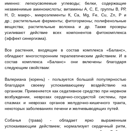
именно: легкоусвояемые углеводы;
белки, содержащие
незаменимые аминокислоты;
витамины А, С, Е, группы В, РР,
Н, D;
макро-, микроэлементы К, Са, Mg, Fe, Cu, Zn, P и
др.;
растительные ферменты;
фитогормоны;
полифенольные
вещества;
растительные волокна и др.
Также прозеры
усиливают действие всех компонентов фитокомплекса
(эффект синергизма).
Все растения, входящие в состав комплекса «Баланс»,
обладают многосторонним терапевтическим действием.
И в
состав комплекса «Баланс» они включены благодаря
следующим свойствам:
Валериана (корень) - пользуется большой популярностью
благодаря своему успокаивающему воздействию на
организм.
Применяется как седативное средство при нервном
возбуждении, неврозах сердечно-сосудистой системы, при
спазмах и неврозах органов желудочно-кишечного тракта,
некоторых заболеваниях печени и желчевыводящих путей.
Собачья (трава) - обладает ярко выраженным
успокаивающим действием;
нормализует сердечный ритм,