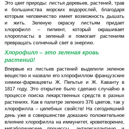
Это цвет природы: листья деревьев, растений, трав
и большинства морских водорослей, благодаря
которым человечество имеет возможность дышать
и жить. Зеленую окраску листьям придает
хлорофилл – пигмент, который окрашивает
хлоропласты в зеленый и помогает растениям
превращать солнечный свет в энергию.
Хлорофилл – это зеленая кровь
растений!
Впервые из листьев растений выделили зеленое
вещество и назвали его хлорофиллом французские
химики-фармацевты Ж. Пельтье и Ж. Каванту в
1817 году. Это открытие было сделано случайно в
процессе поиска лекарственных средств в разных
растениях. Как в палитре зеленого 376 цветов, так у
хлорофилла – целебных свойств! На сегодняшний
день уже в совершенстве доказано положительное
влияние хлорофилла на иммунитет, кроветворение,
метаболические процессы, антиоксидантную и