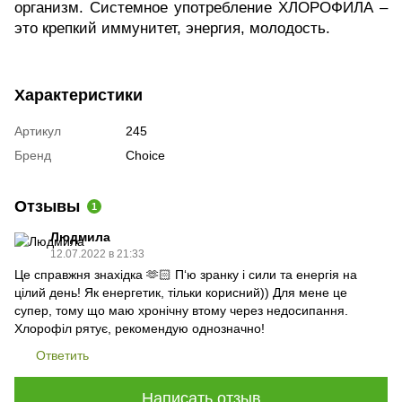
организм. Системное употребление ХЛОРОФИЛА –
это крепкий иммунитет, энергия, молодость.
Характеристики
Артикул
245
Бренд
Choice
Отзывы
1
Людмила
12.07.2022 в 21:33
Це справжня знахідка 🫶🏻 П‘ю зранку і сили та енергія на
цілий день! Як енергетик, тільки корисний)) Для мене це
супер, тому що маю хронічну втому через недосипання.
Хлорофіл рятує, рекомендую однозначно!
Ответить
Написать отзыв