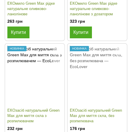
EКОмило Green Max рідке
EКОмило Green Max рідке
натуральне оливково-
натуральне оливково-
ланолінове
ланолінове з дозатором
263 грн
323 грн
Купити
Купити
НОВИНКА
НОВИНКА
ЕКОзасіб натуральний Green
ЕКОзасіб натуральний Green
Max для миття скла з
Max для миття скла, без
розпилювачем
розпилювача
232 грн
176 грн