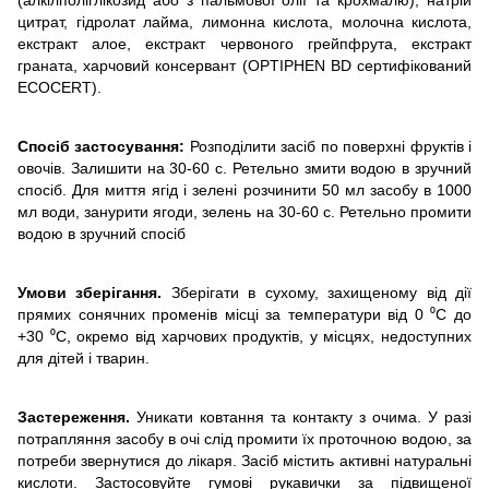
цитрат, гідролат лайма, лимонна кислота, молочна кислота,
екстракт алое, екстракт червоного грейпфрута, екстракт
граната, харчовий консервант (OPTIPHEN BD сертифікований
ECOCERT).
Спосіб застосування:
Розподілити засіб по поверхні фруктів і
овочів. Залишити на 30-60 с. Ретельно змити водою в зручний
спосіб. Для миття ягід і зелені розчинити 50 мл засобу в 1000
мл води, занурити ягоди, зелень на 30-60 с. Ретельно промити
водою в зручний спосіб
Умови зберігання.
Зберігати в сухому, захищеному від дії
прямих сонячних променів місці за температури від 0 ⁰C до
+30 ⁰C, окремо від харчових продуктів, у місцях, недоступних
для дітей і тварин.
Застереження.
Уникати ковтання та контакту з очима. У разі
потрапляння засобу в очі слід промити їх проточною водою, за
потреби звернутися до лікаря. Засіб містить активні натуральні
кислоти. Застосовуйте гумові рукавички за підвищеної