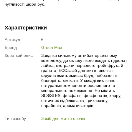
чутливості шкіри рук.
Характеристики
Артикул
6
Бренд
Green Max
Короткий опис
Завдяки сильному антибактеріальному
комплексу, до складу якого входять гідролат
лайма, екстракти червоного грейпфрута й
граната, ECOзасіб для миття овочів і
фруктів вмить змиває бруд, небезпечні
бактерії та хімікати. У складі виключно
натуральні компоненти рослинного та
мінерального походження. Не містить
SLS/SLES, фосфатів, фосфонатів, хлору,
оптичних відбілювачів, триклозану,
парабенів, ароматизаторів.
Тип засобу
Засіб для миття овочів