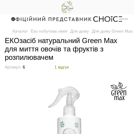
Каталог
Еко побутова хімія
Для дому
Для дому Green Max
EКОзасіб натуральний Green Max
для миття овочів та фруктів з
розпилювачем
Артикул:
6
1 відгук