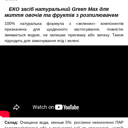
EКО засіб натуральний Green Max для
миття овочів та фруктів з розпилювачем
100% натуральна формула з «зелених» компонентів
призначена для щоденного застосування, повністю
змивається водою, не залишає присмаку або запаху. Також
підходить для замочування ягід і зелені.
Склад:
Очищена вода, менше 5%: рослинні неіоногенні ПАР
(алкілполіглікозид або з пальмової олії та крохмалю), натрій