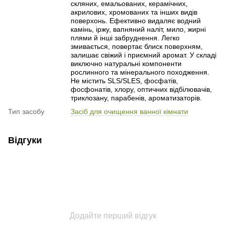
скляних, емальованих, керамічних,
акрилових, хромованих та інших видів
поверхонь. Ефективно видаляє водний
камінь, іржу, вапняний наліт, мило, жирні
плями й інші забруднення. Легко
змивається, повертає блиск поверхням,
залишає свіжий і приємний аромат. У складі
виключно натуральні компоненти
рослинного та мінерального походження.
Не містить SLS/SLES, фосфатів,
фосфонатів, хлору, оптичних відбілювачів,
триклозану, парабенів, ароматизаторів.
Тип засобу
Засіб для очищення ванної кімнати
Відгуки
Додайте перший відгук