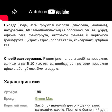
Склад:
Вода, <5% фруктові кислоти (гліколева, молочна),
натуральна ПАР алкілполіглікозид (з рослинної олії та цукру),
ефірна олія грейпфрута, екстракти граната й червоного
грейпфрута, цитрат натрію, сорбат калію, консервант Optiphen
BD.
Спосіб застосування:
Рівномірно нанести засіб на поверхню,
залишити на 5-10 хвилин, за необхідності потерти поверхню
щіткою або губкою. Змити водою.
Характеристики
Артикул
198
Бренд
Green Max
Короткий опис
Засіб призначений для очищення ванн,
сантехніки, кахлю. Повністю безпечний для