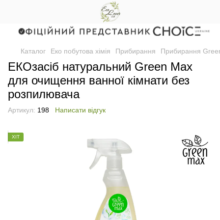
Каталог
Еко побутова хімія
Прибирання
Прибирання Gree
EКОзасіб натуральний Green Max
для очищення ванної кімнати без
розпилювача
Артикул:
198
Написати відгук
ХІТ