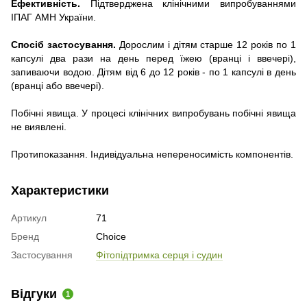
Ефективність.
Підтверджена клінічними випробуваннями
ІПАГ АМН України.
Спосіб застосування.
Дорослим і дітям старше 12 років по 1
капсулі два рази на день перед їжею (вранці і ввечері),
запиваючи водою. Дітям від 6 до 12 років - по 1 капсулі в день
(вранці або ввечері).
Побічні явища. У процесі клінічних випробувань побічні явища
не виявлені.
Протипоказання. Індивідуальна непереносимість компонентів.
Характеристики
Артикул
71
Бренд
Choice
Застосування
Фітопідтримка серця і судин
Відгуки
1