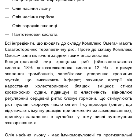
Олія насіння льону
Олія насіння гарбуза
Олія зародків пшениці
Пантотеновая кислота
Всі інгредієнти, що входять до складу Комплекс Омега+ мають
багатосторонню терапевтичну дію. Проте до складу Комплекс
Омега+ вони включені завдяки таким властивостям:
Концентрований жир хрящових риб (ейкозапентаєнова
кислота 18%, декозагексаенова кислота 12 %) - стримує
злипання тромбоцитів, запобігаючи утворенню кров'яних
згустків, що викликають інфаркт; захищає артерії від
наростання холестеринових бляшок; зміцнює стінки
кровоносних судин, підвищує їх еластичність; відновлює
регулярний серцевий ритм; блокує гормони, що стимулюють
ріст пухлин; скорочує число клітин Т-суппресорів (клітин, що
відключають імунну реакцію при онкологічних захворюваннях);
пригнічує запалення в суглобах, у тому числі аутоімунних
захворюваннях.
Олія насіння льону - має імуномодулюючі та протизапальні