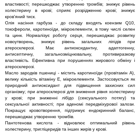
властивості; перешкоджає утворенню тромбів; знижує рівень
холестерину в крові; сприяє розрідженню крові; знижує
кров'яний тиск.
Олія насіння гарбуза - до складу входять коензим Q10,
токофероли, каротиноїди, мікроелементи, в тому числі селен
та цинк. Нормалізує роботу серця, перешкоджає розвитку
новоутворень, знижує рівень загальних ліпідів при
атеросклерозі. Має антиоксидантну, адаптогенну,
антисептичну, загальнозміцнювальну, противиразкову
властивість. Ефективна при порушеннях жирового обміну і
атеросклерозі.
Масло зародків пшениці - містить каротиноїди (провітамін А),
велику кількість вітаміну Е, мікроелементи. Застосовується як
природний антиоксидант для підвищення захисних сил
організму; при атеросклерозі для зниження рівня холестерину
у крові; при зниженні лібідо (сексуального потягу) та
сексуальної активності; при аденомі передміхурової залози.
Покращує кровотворення, підтримує ендокринний баланс,
перешкоджає утворенню тромбів.
Пантотенова кислота - відновлює оптимальний рівень
холестерину, тригліцеридів та інших жирів у крові.