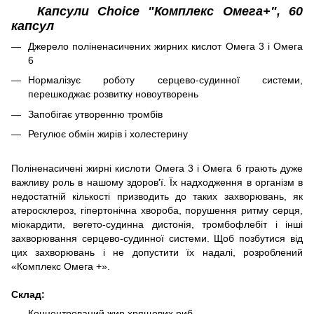
Капсули Choice "Комплекс Омега+", 60
капсул
Джерело поліненасичених жирних кислот Омега 3 і Омега
6
Нормалізує роботу серцево-судинної системи,
перешкоджає розвитку новоутворень
Запобігає утворенню тромбів
Регулює обмін жирів і холестерину
Поліненасичені жирні кислоти Омега 3 і Омега 6 грають дуже
важливу роль в нашому здоров'ї. Їх надходження в організм в
недостатній кількості призводить до таких захворювань, як
атеросклероз, гіпертонічна хвороба, порушення ритму серця,
міокардити, вегето-судинна дистонія, тромбофлебіт і інші
захворювання серцево-судинної системи. Щоб позбутися від
цих захворювань і не допустити їх надалі, розроблений
«Комплекс Омега +».
Склад:
Концентрований жир хрящових риб