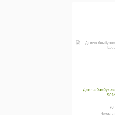
Дитяча бамбукова
бла
70
Немає в 