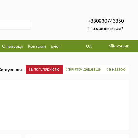
+380930743350
Передзвонити вам?
Мій кошик
Співпраця
Контакти
Блог
UA
за популярністю
спочатку дешевше
за назвою
Сортування: