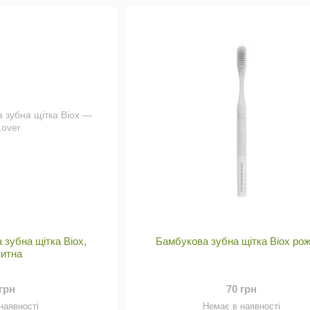
 зубна щітка Biox,
Бамбукова зубна щітка Biox ро
китна
 грн
70 грн
наявності
Немає в наявності