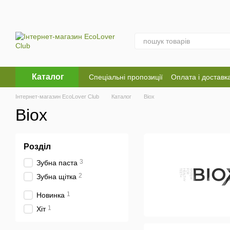
Перейти до основного контенту
Каталог
Спеціальні пропозиції
Оплата і доставк
Оферта
Угода користувача
Інтернет-магазин EcoLover Club
Каталог
Biox
Biox
Розділ
3
Зубна паста
2
Зубна щітка
1
Новинка
1
Хіт