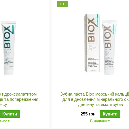
ХІТ
з гідроксиапатитом
Зубна паста Biox морський кальці
дії та попередження
для відновлення мінерального с
ієсу
дентину та емалі зубів
Купити
255 грн
Купити
вності
В наявності