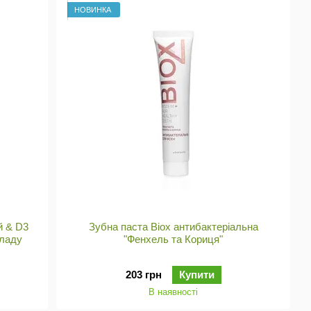
НОВИНКА
й & D3
Зубна паста Biox антибактеріальна
кладу
"Фенхель та Кориця"
203 грн
Купити
В наявності